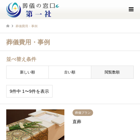
葬儀費用・事例
葬儀費用・事例
並べ替え条件
新しい順
古い順
閲覧数順
9件中 1〜9件を表示
葬儀プラン
直葬