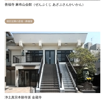
善福寺 麻布山会館（ぜんぷくじ あざぶさんかいかん）
港区近隣の斎場・葬儀場
浄土真宗本願寺派 金蔵寺