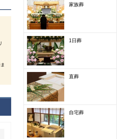
家族葬
1日葬
リ
来ま
直葬
自宅葬