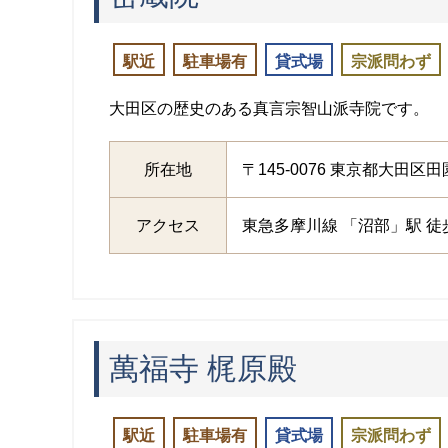
駅近
駐車場有
貸式場
宗派問わず
大田区の歴史のある真言宗智山派寺院です。
所在地
〒145-0076 東京都大田区田
アクセス
東急多摩川線 「沼部」駅 徒
萬福寺 梶原殿
駅近
駐車場有
貸式場
宗派問わず