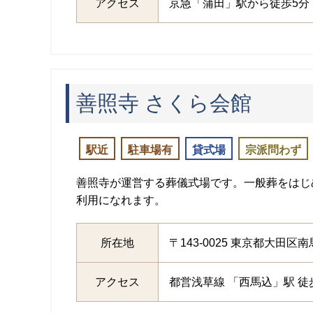
アクセス
京急「蒲田」駅から徒歩5分
善照寺 さくら会館
駅近
駐車場有
貸式場
宗派問わず
善照寺が運営する葬儀式場です。一般葬をはじ
利用になれます。
所在地
〒143-0025 東京都大田区南馬
アクセス
都営浅草線 「西馬込」駅 徒