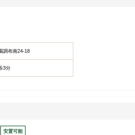
園調布南24-18
歩3分
安置可能